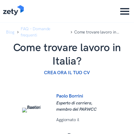
content
content
FAQ – Domande
Blog
Come trovare lavoro in
frequenti
Italia?
Come trovare lavoro in
Italia?
CREA ORA IL TUO CV
Paolo Borrini
Esperto di carriera,
membro del PARWCC
Aggiornato il
01 Aprile 2025