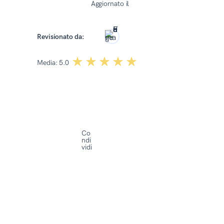
Aggiornato il
15 Aprile 2026
Roma Kończak
Revisionato da:
☆☆☆☆☆
★★★★★
Media:
5.0
Co
ndi
vidi