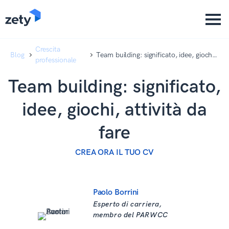
content
content
Crescita
Blog
Team building: significato, idee, giochi,
professionale
attività da fare
Team building: significato,
idee, giochi, attività da
fare
CREA ORA IL TUO CV
Paolo Borrini
Esperto di carriera,
membro del PARWCC