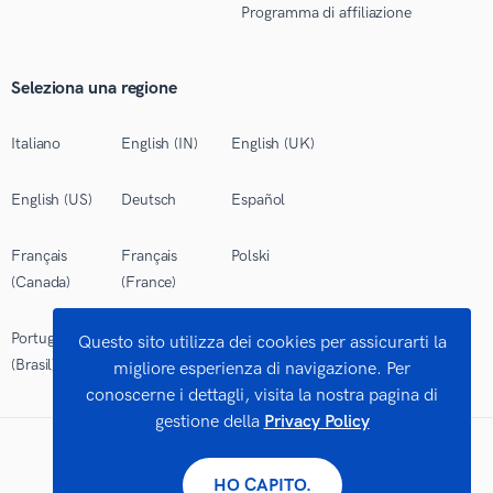
Programma di affiliazione
Seleziona una regione
Italiano
English (IN)
English (UK)
English (US)
Deutsch
Español
Français
Français
Polski
(Canada)
(France)
Português
Questo sito utilizza dei cookies per assicurarti la
(Brasil)
migliore esperienza di navigazione. Per
conoscerne i dettagli, visita la nostra pagina di
gestione della
Privacy Policy
©
2026 Works Limited. Tutti i diritti riservati.
HO CAPITO.