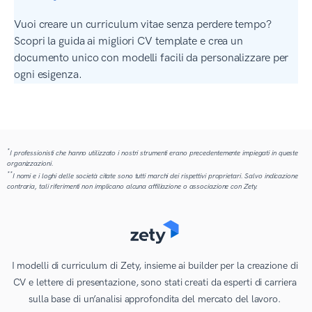
Vuoi creare un curriculum vitae senza perdere tempo?
Scopri la guida ai migliori CV template e crea un
documento unico con modelli facili da personalizzare per
ogni esigenza.
*
I professionisti che hanno utilizzato i nostri strumenti erano precedentemente impiegati in queste
organizzazioni.
**
I nomi e i loghi delle società citate sono tutti marchi dei rispettivi proprietari. Salvo indicazione
contraria, tali riferimenti non implicano alcuna affiliazione o associazione con Zety.
I modelli di curriculum di Zety, insieme ai builder per la creazione di
CV e lettere di presentazione, sono stati creati da esperti di carriera
sulla base di un’analisi approfondita del mercato del lavoro.