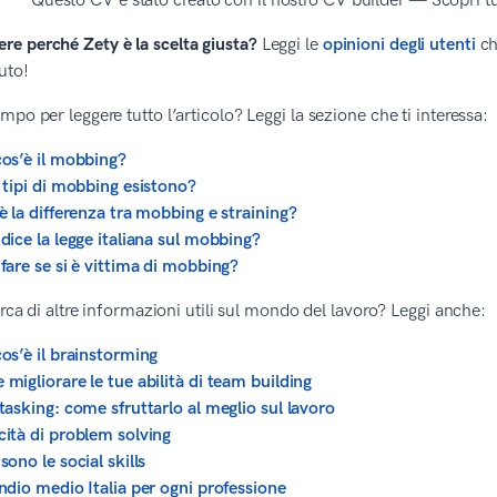
Questo CV è stato creato con il nostro CV builder — Scopri tutt
ere perché Zety è la scelta giusta?
Leggi le
opinioni degli utenti
ch
uto!
mpo per leggere tutto l’articolo? Leggi la sezione che ti interessa:
os’è il mobbing?
 tipi di mobbing esistono?
è la differenza tra mobbing e straining?
dice la legge italiana sul mobbing?
fare se si è vittima di mobbing?
cerca di altre informazioni utili sul mondo del lavoro? Leggi anche:
os’è il brainstorming
migliorare le tue abilità di team building
tasking: come sfruttarlo al meglio sul lavoro
ità di problem solving
sono le social skills
ndio medio Italia per ogni professione