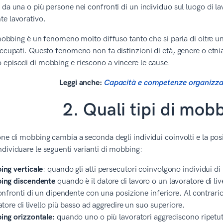
 da una o più persone nei confronti di un individuo sul luogo di lav
e lavorativo.
l mobbing è un fenomeno molto diffuso tanto che si parla di oltre u
occupati. Questo fenomeno non fa distinzioni di età, genere o etn
episodi di mobbing e riescono a vincere le cause.
Leggi anche:
Capacità e competenze organizzat
2. Quali tipi di mob
one di mobbing cambia a seconda degli individui coinvolti e la posi
dividuare le seguenti varianti di mobbing:
ng verticale
: quando gli atti persecutori coinvolgono individui di 
ing discendente
quando è il datore di lavoro o un lavoratore di li
onfronti di un dipendente con una posizione inferiore. Al contrario 
atore di livello più basso ad aggredire un suo superiore.
ng orizzontale:
quando uno o più lavoratori aggrediscono ripetuta