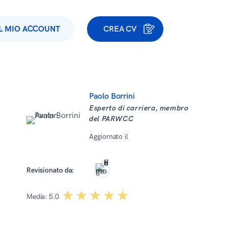
IL MIO ACCOUNT
CREA CV
Paolo Borrini
Esperto di carriera, membro
del PARWCC
Aggiornato il
15 Aprile 2026
Roma Kończak
Revisionato da:
☆☆☆☆☆
★★★★★
Media:
5.0