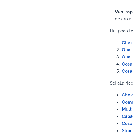
Vuoi sap
nostro ai
Hai poco te
Che c
Quali
Qual 
Cosa 
Cosa 
Sei alla ri
Che c
Come 
Multi
Capac
Cosa 
Stipe