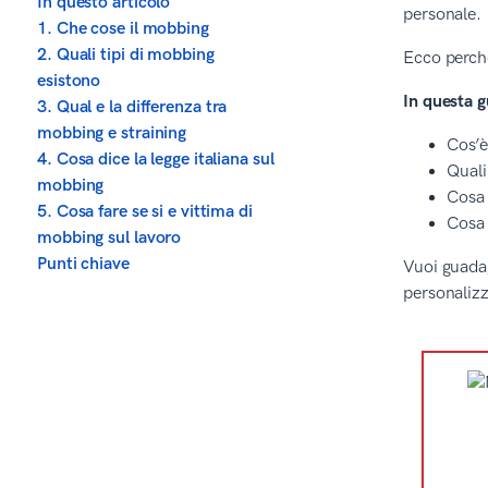
In questo articolo
personale.
1. Che cose il mobbing
2. Quali tipi di mobbing
Ecco perché
esistono
In questa g
3. Qual e la differenza tra
mobbing e straining
Cos’è
4. Cosa dice la legge italiana sul
Quali
mobbing
Cosa 
5. Cosa fare se si e vittima di
Cosa 
mobbing sul lavoro
Punti chiave
Vuoi guadag
personalizz