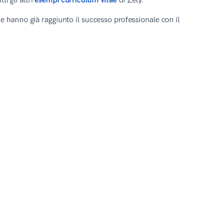
i gli altri
esempi curriculum vitae
di Zety.
e hanno già raggiunto il successo professionale con il