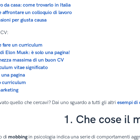
o da casa: come trovarlo in Italia
affrontare un colloquio di lavoro
sioni per giusta causa
o CV:
fare un curriculum
 di Elon Musk: è solo una pagina!
hezza massima di un buon CV
culum vitae significato
 una pagina
 curriculum
arketing
vato quello che cercavi? Dai uno sguardo a tutti gli altri
esempi di 
1. Che cose il
to di
mobbing
in psicologia indica una serie di comportamenti aggre