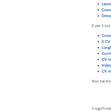
Lavor
Come 
Dimis
E per il tu
Come 
Il CV
Lung
Curri
CV in
Video
CV m
Non hai tro
Il significa