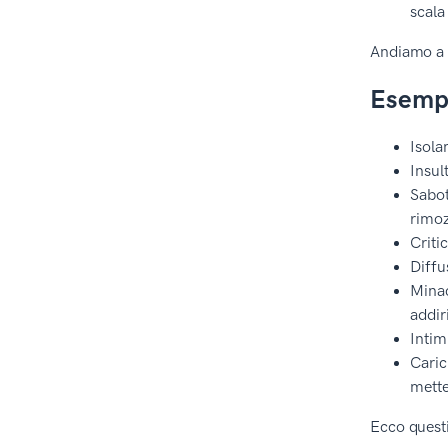
scala
Andiamo a v
Esempi
Isola
Insul
Sabot
rimoz
Criti
Diffu
Minac
addir
Intim
Caric
mette
Ecco questi