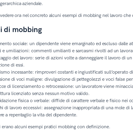
 gerarchica aziendale.
edere ora nel concreto alcuni esempi di mobbing nel lavoro che c
 di mobbing
mento sociale: un dipendente viene emarginato ed escluso dalle at
ti e umiliazioni: commenti umilianti e sarcasmi rivolti ad un lavor
aggio del lavoro: serie di azioni volte a danneggiare il lavoro d
ione di essi.
cismo incessante: rimproveri costanti e ingiustificati sull’operato
sione di voci maligne: divulgazione di pettegolezzi e voci false per
ce di licenziamento o retrocessione: un lavoratore viene minaccia
ittura licenziato senza nessun motivo valido.
idazione fisica o verbale: diffide di carattere verbale e fisico nei c
hi di lavoro eccessivi: assegnazione inappropriata di una mole di 
re a repentaglio la vita del dipendente.
 erano alcuni esempi pratici mobbing con definizione.