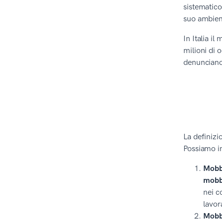
sistematico
suo ambient
In Italia i
milioni di 
denunciano 
La definizi
Possiamo in
Mobbi
mobb
nei c
lavor
Mobbi