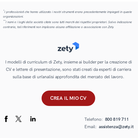
*
I professionisti che hanno utilizzato i nostri strumenti erano precedentemente impiegati in queste
organizzazioni.
**
I nomi e i loghi delle società citate sono tutti marchi dei rispettivi proprietari. Salvo indicazione
contraria, tali riferimenti non implicano alcuna affiliazione o associazione con Zety.
I modelli di curriculum di Zety, insieme ai builder per la creazione di
CV e lettere di presentazione, sono stati creati da esperti di carriera
sulla base di un’analisi approfondita del mercato del lavoro.
CREA IL MIO CV
Telefono:
800 819 711
Email:
assistenza@zety.it