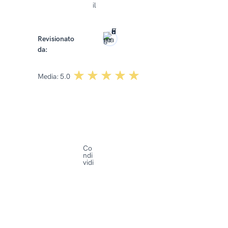
il
2026
Revisionato
da:
Dominika Kowalska
☆☆☆☆☆
★★★★★
Media:
5.0
Co
ndi
vidi