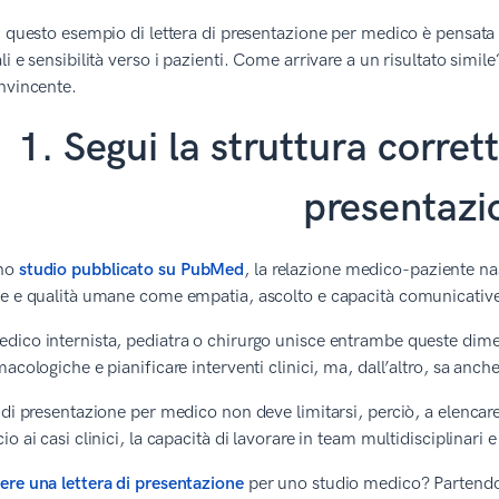
i questo esempio di lettera di presentazione per medico è pensata
li e sensibilità verso i pazienti. Come arrivare a un risultato sim
nvincente.
1. Segui la struttura corret
presentazi
no
studio pubblicato su PubMed
, la relazione medico-paziente n
he e qualità umane come empatia, ascolto e capacità comunicativ
ico internista, pediatra o chirurgo unisce entrambe queste dimens
acologiche e pianificare interventi clinici, ma, dall’altro, sa anche
 di presentazione per medico non deve limitarsi, perciò, a elencare 
o ai casi clinici, la capacità di lavorare in team multidisciplinari e
re una lettera di presentazione
per uno studio medico? Partendo 