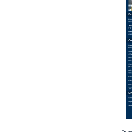
presentazione
Punti chiave
Il processo editoriale di Zety
Fonti