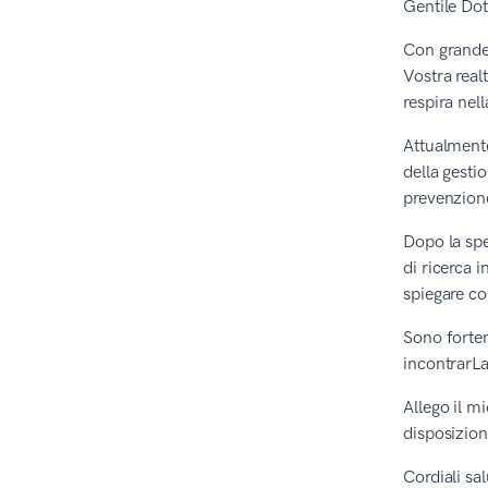
Gentile Dot
Con grande 
Vostra real
respira nel
Attualmente
della gesti
prevenzione
Dopo la spe
di ricerca 
spiegare co
Sono fortem
incontrarLa
Allego il m
disposizion
Cordiali sa