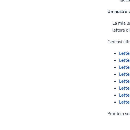
Quest
Un nostro u
La mia l
lettera d
Cercavi alt
Lette
Lette
Lette
Lette
Lette
Lette
Lette
Lette
Pronto a sc