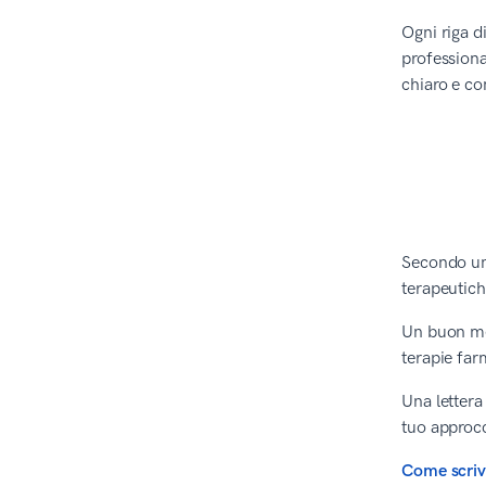
Ogni riga d
professiona
chiaro e co
Secondo u
terapeutic
Un buon med
terapie farm
Una lettera
tuo approcci
Come scrive