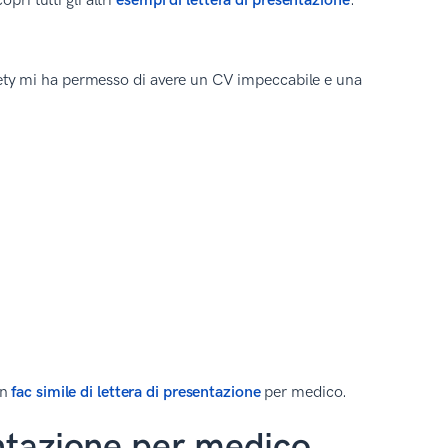
ri tutti gli altri
esempi di lettera di presentazione
.
Zety mi ha permesso di avere un CV impeccabile e una
un
fac simile di lettera di presentazione
per medico.
entazione per medico