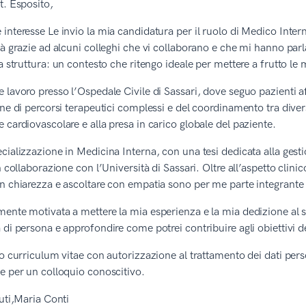
t. Esposito,
interesse Le invio la mia candidatura per il ruolo di Medico Inter
tà grazie ad alcuni colleghi che vi collaborano e che mi hanno pa
la struttura: un contesto che ritengo ideale per mettere a frutto l
 lavoro presso l’Ospedale Civile di Sassari, dove seguo pazienti a
one di percorsi terapeutici complessi e del coordinamento tra divers
 cardiovascolare e alla presa in carico globale del paziente.
cializzazione in Medicina Interna, con una tesi dedicata alla gesti
in collaborazione con l’Università di Sassari. Oltre all’aspetto cl
n chiarezza e ascoltare con empatia sono per me parte integrante 
ente motivata a mettere la mia esperienza e la mia dedizione al s
 di persona e approfondire come potrei contribuire agli obiettivi d
io curriculum vitae con autorizzazione al trattamento dei dati pers
e per un colloquio conoscitivo.
luti,Maria Conti