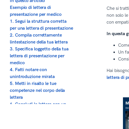
In questo articolo
Esempio di lettera di
Che si trat
presentazione per medico
non solo le
1. Segui la struttura corretta
con empatia
per una lettera di presentazione
In questa 
2. Compila correttamente
lintestazione della tua lettera
Come 
3. Specifica loggetto della tua
Un fa
lettera di presentazione per
Consi
medico
4. Fatti notare con
Hai bisogno
unintroduzione mirata
lettera di 
5. Metti in risalto le tue
competenze nel corpo della
lettera
6. Concludi la lettera con un
invito ad essere contatto
7. Cura limpaginazione e lo
stile della tua lettera di