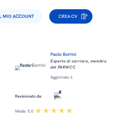
IL MIO ACCOUNT
CREA CV
Paolo Borrini
Esperto di carriera, membro
del PARWCC
Aggiornato il
19 Dicembre 2025
Wojciech Martyński
Revisionato da:
☆☆☆☆☆
★★★★★
Media:
5.0