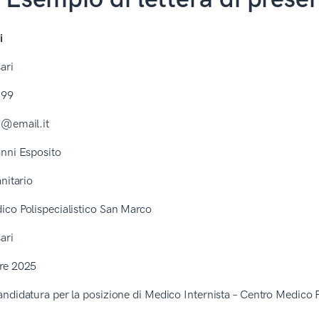
i
ari
899
i@email.it
anni Esposito
anitario
ico Polispecialistico San Marco
ari
re 2025
ndidatura per la posizione di Medico Internista – Centro Medico P