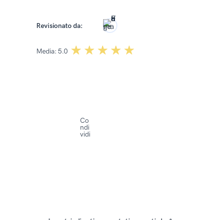
Roma Kończak
Revisionato da:
☆☆☆☆☆
★★★★★
Media:
5.0
Co
ndi
vidi