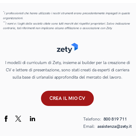
*
I professionisti che hanno utilizzato i nostri strumenti erano precedentemente impiegati in queste
organizzazioni.
**
I nomi e i loghi delle società citate sono tutti marchi dei rispettivi proprietari. Salvo indicazione
contraria, tali riferimenti non implicano alcuna affiliazione o associazione con Zety.
I modelli di curriculum di Zety, insieme ai builder per la creazione di
CV e lettere di presentazione, sono stati creati da esperti di carriera
sulla base di un’analisi approfondita del mercato del lavoro.
CREA IL MIO CV
Telefono:
800 819 711
Email:
assistenza@zety.it