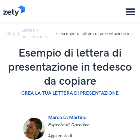
content
content
Lettera di
Blog
Esempio di lettera di presentazione in
presentazione
tedesco da copiare
Esempio di lettera di
presentazione in tedesco
da copiare
CREA LA TUA LETTERA DI PRESENTAZIONE
Marco Di Martino
Esperto di Carriere
Aggiornato il
15 Aprile 2026