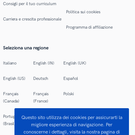
Consigli per il tuo curriculum
Politica sui cookies
Carriera e crescita professionale
Programma di affiliazione
Seleziona una regione
Italiano
English (IN)
English (UK)
English (US)
Deutsch
Español
Français
Français
Polski
(Canada)
(France)
Português
Questo sito utilizza dei cookies per assicurarti la
(Brasil)
migliore esperienza di navigazione. Per
conoscerne i dettagli, visita la nostra pagina di