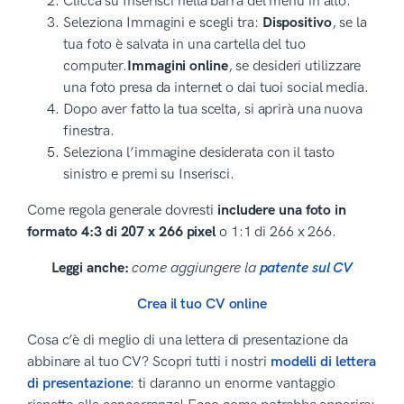
Clicca su Inserisci nella barra del menù in alto.
Seleziona Immagini e scegli tra:
Dispositivo
, se la
tua foto è salvata in una cartella del tuo
computer.
Immagini online
, se desideri utilizzare
una foto presa da internet o dai tuoi social media.
Dopo aver fatto la tua scelta, si aprirà una nuova
finestra.
Seleziona l’immagine desiderata con il tasto
sinistro e premi su Inserisci.
Come regola generale dovresti
includere una foto in
formato 4:3 di
207 x 266 pixel
o 1:1 di 266 x 266.
Leggi anche:
come aggiungere la
patente sul CV
Crea il tuo CV online
Cosa c’è di meglio di una lettera di presentazione da
abbinare al tuo CV? Scopri tutti i nostri
modelli di lettera
di presentazione
: ti daranno un enorme vantaggio