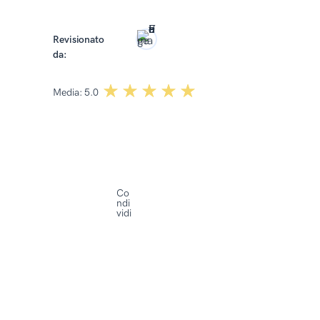
Revisionato
da:
Paulina Królikowska-Baum
☆☆☆☆☆
★★★★★
Media:
5.0
Co
ndi
vidi