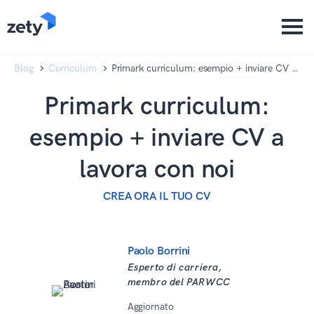
content
content
Blog
Curriculum
Primark curriculum: esempio + inviare CV a
lavora con noi
Primark curriculum:
esempio + inviare CV a
lavora con noi
CREA ORA IL TUO CV
Paolo Borrini
Esperto di carriera,
membro del PARWCC
Aggiornato
04 Dicembre