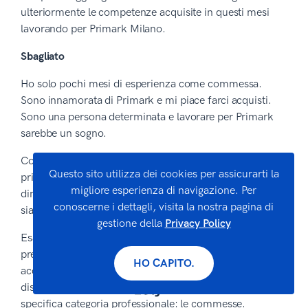
ulteriormente le competenze acquisite in questi mesi
lavorando per Primark Milano.
Sbagliato
Ho solo pochi mesi di esperienza come commessa.
Sono innamorata di Primark e mi piace farci acquisti.
Sono una persona determinata e lavorare per Primark
sarebbe un sogno.
Come puoi vedere c’è una differenza abissale tra il
Questo sito utilizza dei cookies per assicurarti la
primo e il secondo esempio. Seguendo il primo esempio
migliore esperienza di navigazione. Per
dimostrerai di essere una persona che comprende quali
conoscerne i dettagli, visita la nostra pagina di
siano gli obiettivi aziendali e si impegna per raggiungerli.
gestione della
Privacy Policy
Esaminando 250.000 curriculum e 98.000 lettere di
presentazione generati tramite il nostro builder, abbiamo
HO CAPITO.
acquisito importanti dati da professionisti di diverse
discipline. Qui presentiamo le statistiche relative a una
specifica categoria professionale: le commesse.