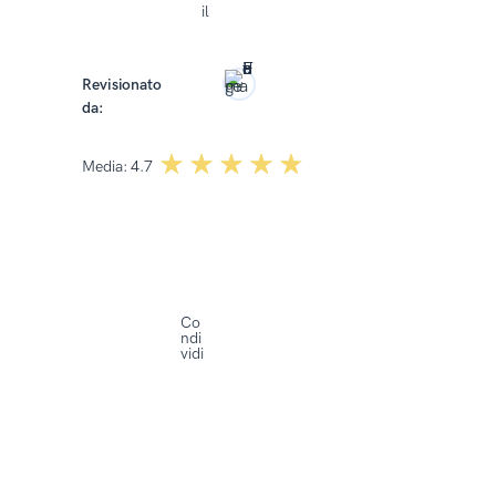
il
2025
Revisionato
da:
Dominika Kowalska
☆☆☆☆☆
★★★★★
Media:
4.7
Co
ndi
vidi