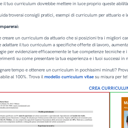
e il tuo curriculum dovrebbe mettere in luce proprio queste abilità
uida troverai consigli pratici, esempi di curriculum per attuario e l
imparerai:
creare un curriculum da attuario che si posizioni tra i migliori ca
adattare il tuo curriculum a specifiche offerte di lavoro, aument
egie per evidenziare efficacemente le tue competenze tecniche e i t
rimenti su come presentare la tua esperienza e i tuoi successi in 
nare tempo e ottenere un curriculum in pochissimi minuti? Prova il
abile al 100%. Trova il
modello curriculum vitae
su misura per te!
CREA CURRICULU