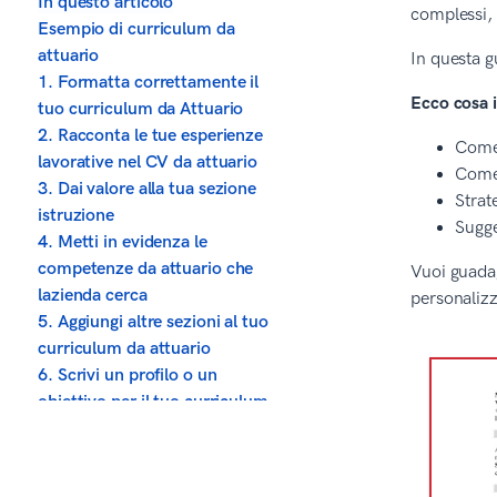
In questo articolo
complessi, 
Esempio di curriculum da
attuario
In questa g
1. Formatta correttamente il
Ecco cosa 
tuo curriculum da Attuario
2. Racconta le tue esperienze
Come 
lavorative nel CV da attuario
Come 
3. Dai valore alla tua sezione
Strat
istruzione
Sugge
4. Metti in evidenza le
competenze da attuario che
Vuoi guadag
lazienda cerca
personalizz
5. Aggiungi altre sezioni al tuo
curriculum da attuario
6. Scrivi un profilo o un
obiettivo per il tuo curriculum
da attuario
7. Scrivi una lettera di
presentazione per il tuo