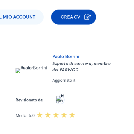
IL MIO ACCOUNT
CREA CV
Paolo Borrini
Esperto di carriera, membro
del PARWCC
Aggiornato il
15 Aprile 2026
Wojciech Martyński
Revisionato da:
☆☆☆☆☆
★★★★★
Media:
5.0