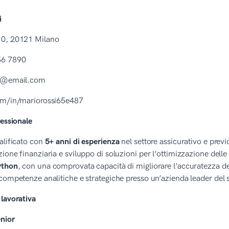
i
0, 20121 Milano
56 7890
si@email.com
om/in/mariorossi65e487
fessionale
alificato con
5+ anni di esperienza
nel settore assicurativo e previ
ione finanziaria e sviluppo di soluzioni per l’ottimizzazione delle
ython
, con una comprovata capacità di migliorare l’accuratezza del
competenze analitiche e strategiche presso un’azienda leader del s
lavorativa
enior