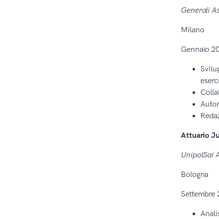
Generali As
Milano
Gennaio 20
Svilu
eserc
Colla
Autom
Redaz
Attuario J
UnipolSai 
Bologna
Settembre 
Analis