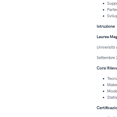
Suppo
Parte
Svilu
Istruzione
Laurea Magi
Università 
Settembre 
Corsi Rilev
Teori
Matem
Model
Stati
Certificazi