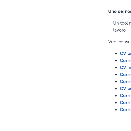
Uno dei nos
Un tool m
lavoro!
Vuoi consul
CV p
Curri
CV in
Curri
Curri
CV pe
Curri
Curr
Curri