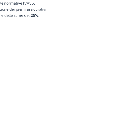
alle normative IVASS.
zione dei premi assicurativi.
one delle stime del
25%
.