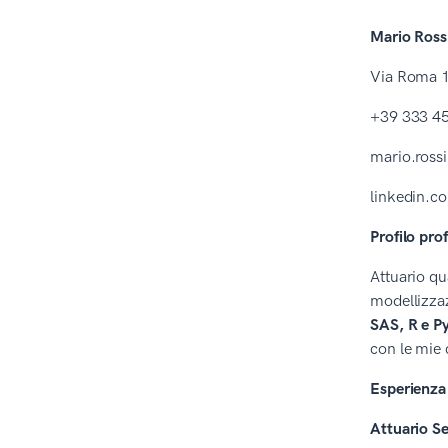
Mario Ross
Via Roma 1
+39 333 4
mario.ros
linkedin.c
Profilo pro
Attuario qu
modellizzaz
SAS, R e P
con le mie 
Esperienza 
Attuario S