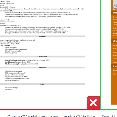
Questo CV è stato creato con il nostro CV builder — Scopri tutt