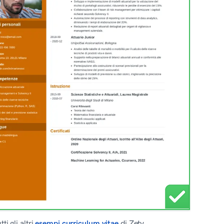
i gli altri
esempi curriculum vitae
di Zety.