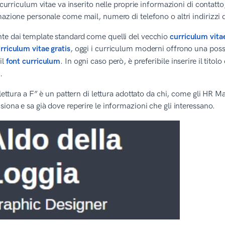
el curriculum vitae va inserito nelle proprie informazioni di conta
mazione personale come mail, numero di telefono o altri indirizzi d
te dai template standard come quelli del vecchio
curriculum vita
rriculum vitae gratis
, oggi i curriculum moderni offrono una possib
il
font curriculum
. In ogni caso però, è preferibile inserire il titol
.
i lettura a F” è un pattern di lettura adottato da chi, come gli HR 
siona e sa già dove reperire le informazioni che gli interessano.