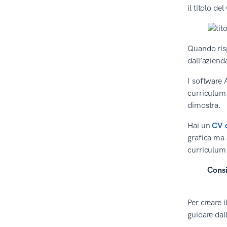
il titolo d
Quando risp
dall’aziend
I software 
curriculum.
dimostra.
Hai un
CV d
grafica ma 
curriculum
Consi
Per creare 
guidare dal