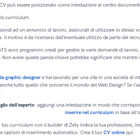
el CV può essere posizionato come intestazione al centro documento
ondi ad un annuncio di lavoro, assicurati di utilizzare lo stesso voc
a. Il motivo è da ricercarsi dall’eventuale utilizzo da parte dei rec
ATS sono programmi creati per gestire le varie domande di lavoro,
 Non avere queste parole chiave potrebbe significare che mentre i
a graphic designer
e hai lavorato per una vita in una società di i
anche tutto quello che concerne il mondo del Web Design? Se l’azi
.
glio dell’esperto
: aggiungi una intestazione in modo che corrispo
inserire nel curriculum
in base all’
il tuo curriculum con il builder di Zety indica la tua professione, i
le opzioni di inserimento automatico. Crea il tuo
CV online
qui.