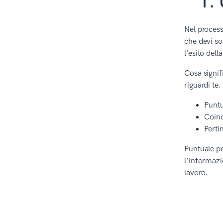
1. 
Nel process
che devi so
l’esito dell
Cosa signif
riguardi te
Puntu
Coinc
Perti
Puntuale pe
l’informazi
lavoro.