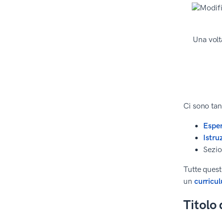
Una volt
Ci sono tan
Esper
Istru
Sezi
Tutte quest
un
curricu
Titolo 