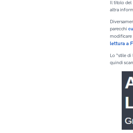
Il titolo d
altra infor
Diversamen
parecchi
cu
modificare 
lettura a F
Lo “stile d
quindi scan