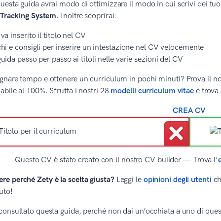
esta guida avrai modo di ottimizzare il modo in cui scrivi dei tuoi 
t Tracking System
. Inoltre scoprirai:
va inserito il titolo nel CV
hi e consigli per inserire un intestazione nel CV velocemente
uida passo per passo ai titoli nelle varie sezioni del CV
nare tempo e ottenere un curriculum in pochi minuti? Prova il nost
abile al 100%. Sfrutta i nostri 28
modelli curriculum vitae
e trova 
CREA CV
Questo CV è stato creato con il nostro CV builder — Trova l’
ere perché Zety è la scelta giusta?
Leggi le
opinioni degli utenti
ch
uto!
onsultato questa guida, perché non dai un’occhiata a uno di questi