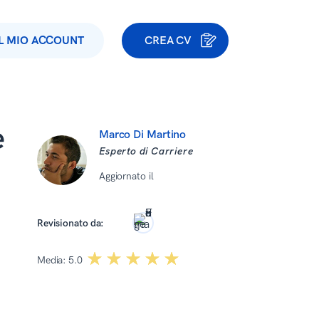
IL MIO ACCOUNT
CREA CV
e
Marco Di Martino
Esperto di Carriere
Aggiornato il
15 Aprile 2026
Roma Kończak
Revisionato da:
☆☆☆☆☆
★★★★★
Media:
5.0