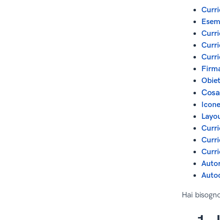
Curri
Esem
Curri
Curri
Curri
Firma
Obiet
Cosa 
Icone
Layou
Curri
Curri
Curri
Autor
Autoc
Hai bisogno