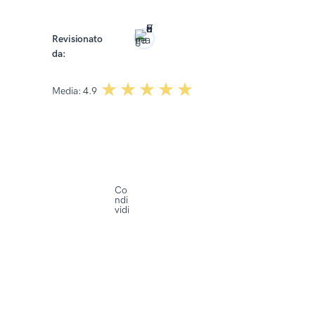
Revisionato
da:
Paulina Królikowska-Baum
☆☆☆☆☆
★★★★★
Media:
4.9
Co
ndi
vidi