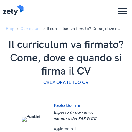
content
content
Blog
Curriculum
Il curriculum va firmato? Come, dove e
quando si firma il CV
Il curriculum va firmato?
Come, dove e quando si
firma il CV
CREA ORA IL TUO CV
Paolo Borrini
Esperto di carriera,
membro del PARWCC
Aggiornato il
15 Aprile 2026