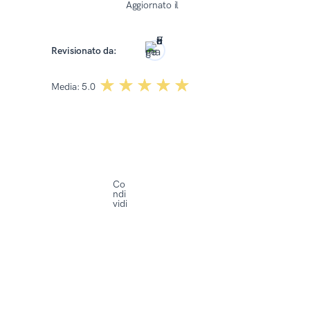
Aggiornato il
15 Aprile 2026
Roma Kończak
Revisionato da:
☆☆☆☆☆
★★★★★
Media:
5.0
Co
ndi
vidi