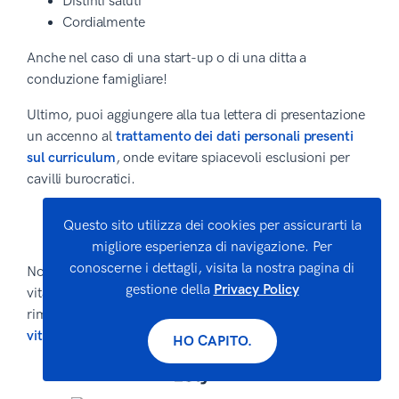
Distinti saluti
Cordialmente
Anche nel caso di una start-up o di una ditta a
conduzione famigliare!
Ultimo, puoi aggiungere alla tua lettera di presentazione
un accenno al
trattamento dei dati personali presenti
sul curriculum
, onde evitare spiacevoli esclusioni per
cavilli burocratici.
Per saperne di più:
La chiusura di una lettera di
Questo sito utilizza dei cookies per assicurarti la
presentazione
migliore esperienza di navigazione. Per
conoscerne i dettagli, visita la nostra pagina di
Non esiste lettera di presentazione senza curriculum
gestione della
Privacy Policy
vitae, ma grazie al builder di
CV online
di Zety puoi
rimediare facilmente! Scegli il
modello curriculum
vitae
su misura per te!
HO CAPITO.
CREA IL TUO CURRICULUM ONLINE