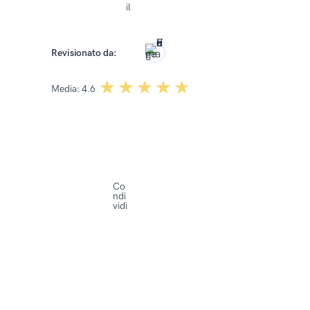
il
2025
Roma Kończak
Revisionato da:
☆☆☆☆☆
★★★★★
Media:
4.6
Co
ndi
vidi