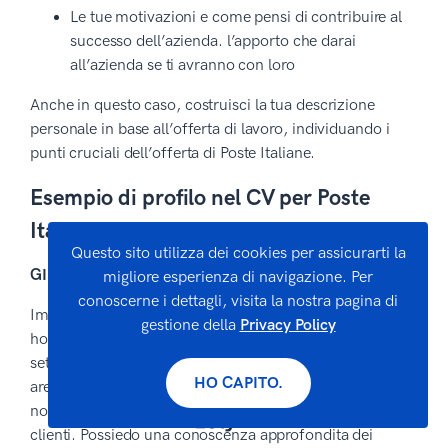
Le tue motivazioni e come pensi di contribuire al
successo dell’azienda. l’apporto che darai
all’azienda se ti avranno con loro
Anche in questo caso, costruisci la tua descrizione
personale in base all’offerta di lavoro, individuando i
punti cruciali dell’offerta di Poste Italiane.
Esempio di profilo nel CV per Poste
Italiane
Questo sito utilizza dei cookies per assicurarti la
GIUSTO
migliore esperienza di navigazione. Per
conoscerne i dettagli, visita la nostra pagina di
Impiegato presso servizi postali privati da oltre 3 anni,
gestione della
Privacy Policy
ho sviluppato una solida passione e competenza nel
settore postale. La mia esperienza si estende a diverse
HO CAPITO.
aree, compresa la gestione di pagamenti e bollettini,
nonché l’abilità nel gestire situazioni di tensione con i
clienti. Possiedo una conoscenza approfondita dei