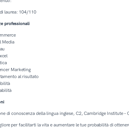
tenuti
:
di laurea: 104/110
 professionali
mmerce
l Media
eau
xcel
tica
encer Marketing
tamento al risultato
bilità
abilità
oni
one di conoscenza della lingua inglese, C2, Cambridge Institute –
iore per facilitarti la vita e aumentare le tue probabilità di ottener