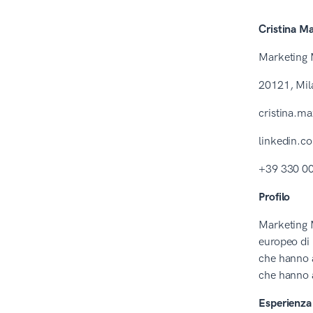
18. Curriculum da compilare
Cristina M
Enfold
Punti chiave
Marketing
Il processo editoriale di Zety
20121, Mil
cristina.m
linkedin.c
+39 330 00
Profilo
Marketing 
europeo di 
che hanno a
che hanno a
Esperienza