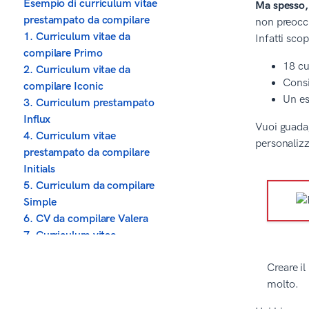
Esempio di curriculum vitae
Ma spesso,
prestampato da compilare
non preoccu
1. Curriculum vitae da
Infatti scop
compilare Primo
18 cu
2. Curriculum vitae da
Consi
compilare Iconic
Un es
3. Curriculum prestampato
Influx
Vuoi guadag
4. Curriculum vitae
personalizz
prestampato da compilare
Initials
5. Curriculum da compilare
Simple
6. CV da compilare Valera
7. Curriculum vitae
prestampato da compilare
Creare il
Vibes
molto.
8. Curriculum vitae
prestampato Minimo