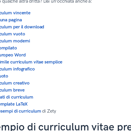
 qualche altra dritta? Dai un’occhiata anche a:
culum vincente
una pagina
culum per il download
iculum vuoto
iculum moderni
ompilato
uropeo Word
imile curriculum vitae semplice
culum infografico
uoto
culum creativo
culum breve
ti di curriculum
emplate LaTeX
esempi di curriculum
di Zety
mpio di curriculum vitae p