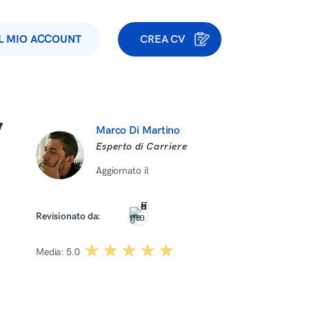
IL MIO ACCOUNT
CREA CV
V
Marco Di Martino
Esperto di Carriere
Aggiornato il
27 Gennaio 2026
Dominika Kowalska
Revisionato da:
☆☆☆☆☆
★★★★★
Media:
5.0