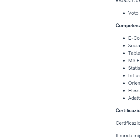
Risultati ot
Voto 
Competenze
E-Co
Socia
Tabl
MS E
Statis
Influ
Orien
Flessi
Adatt
Certificazi
Certificazi
Il modo migl