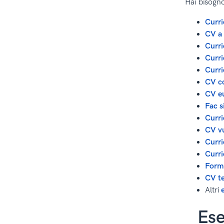
Hai bisogno
9. Curriculum vitae da
compilare Modern
Curri
10. Curriculum prestampato da
CV a 
compilare Muse
Curri
11. Curriculum vitae da
Curr
compilare Nanica
Curr
12. Curriculum prestampato
CV c
Cascade
CV e
13. Curriculum prestampato da
Fac s
compilare Iconic
Curri
14. Curriculum vitae
CV v
prestampato da compilare
Curri
Concept
Curri
15. Curriculum prestampato da
Forma
compilare Crisp
CV t
16. Curriculum prestampato
Altri
Cubic
17. Curriculum da compilare
Ese
Diamond