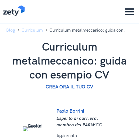
content
content
Blog
Curriculum
Curriculum metalmeccanico: guida con
esempio CV
Curriculum
metalmeccanico: guida
con esempio CV
CREA ORA IL TUO CV
Paolo Borrini
Esperto di carriera,
membro del PARWCC
Aggiornato
04 Dicembre