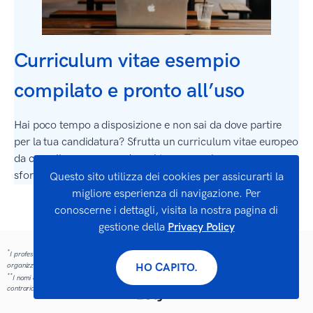
Curriculum vitae esempio
compilato e pronto all’uso
Hai poco tempo a disposizione e non sai da dove partire
per la tua candidatura? Sfrutta un curriculum vitae europeo
da compilare per approdare al tuo nuovo lavoro senza
sforzi!
Questo sito utilizza dei cookies per assicurarti la
migliore esperienza di navigazione. Per
conoscerne i dettagli, visita la nostra pagina di
gestione della
Privacy Policy
*
I professionisti che hanno utilizzato i nostri strumenti erano precedentemente impiegati in queste
organizzazioni.
HO CAPITO.
**
I nomi e i loghi delle società citate sono tutti marchi dei rispettivi proprietari. Salvo indicazione
contraria, tali riferimenti non implicano alcuna affiliazione o associazione con Zety.