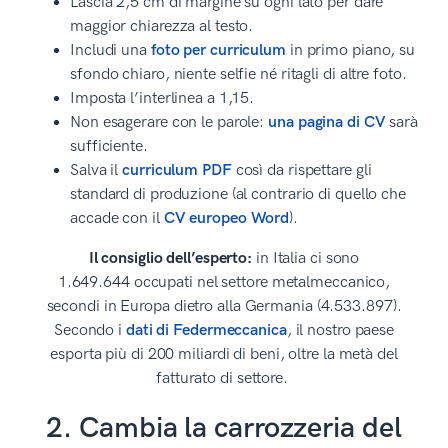
Lascia 2,5 cm di margine su ogni lato per dare
maggior chiarezza al testo.
Includi una
foto per curriculum
in primo piano, su
sfondo chiaro, niente selfie né ritagli di altre foto.
Imposta l’interlinea a 1,15.
Non esagerare con le parole:
una pagina di CV
sarà
sufficiente.
Salva il
curriculum PDF
così da rispettare gli
standard di produzione (al contrario di quello che
accade con il
CV europeo Word
).
Il consiglio dell’esperto:
in Italia ci sono
1.649.644 occupati nel settore metalmeccanico,
secondi in Europa dietro alla Germania (4.533.897).
Secondo i
dati di Federmeccanica
, il nostro paese
esporta più di 200 miliardi di beni, oltre la metà del
fatturato di settore.
2. Cambia la carrozzeria del