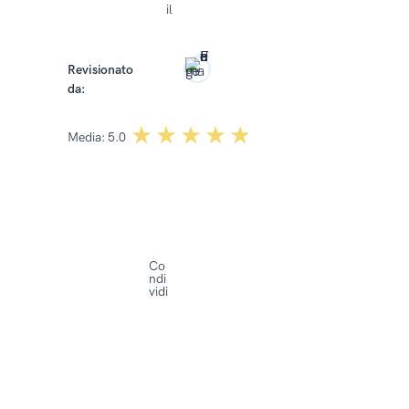
il
2025
Revisionato
da:
Dominika Kowalska
☆☆☆☆☆
★★★★★
Media:
5.0
Co
ndi
vidi