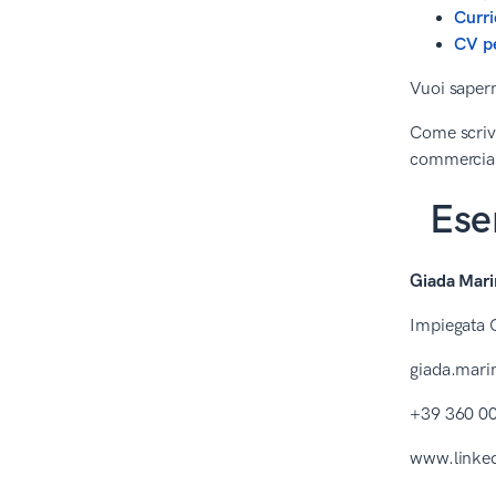
Curri
CV pe
Vuoi saperne
Come scriv
commercia
Ese
Giada Mar
Impiegata
giada.mar
+39 360 00
www.linke