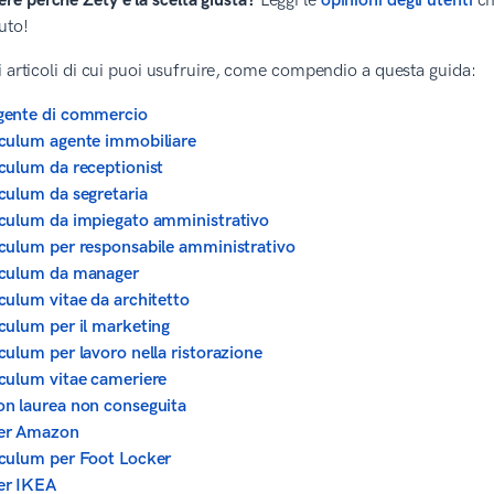
ere perché Zety è la scelta giusta?
Leggi le
opinioni degli utenti
ch
uto!
i articoli di cui puoi usufruire, come compendio a questa guida:
gente di commercio
culum agente immobiliare
culum da receptionist
culum da segretaria
culum da impiegato amministrativo
culum per responsabile amministrativo
iculum da manager
culum vitae da architetto
culum per il marketing
culum per lavoro nella ristorazione
culum vitae cameriere
n laurea non conseguita
er Amazon
culum per Foot Locker
er IKEA