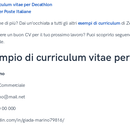
culum vitae per Decathlon
r Poste Italiane
 di più? Dai un’occhiata a tutti gli altri
esempi di curriculum
di Z
ere un buon CV per il tuo prossimo lavoro? Puoi scoprirlo segue
le.
mpio di curriculum vitae pe
ino
 Commerciale
ino@mail.net
 00 000
din.com/in/giada-marino79816/