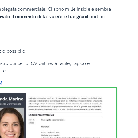
impiegata commerciale. Ci sono mille insidie e sembra
vato il momento di far valere le tue grandi doti di
zio possibile
ro builder di CV online: è facile, rapido e
 te!
M