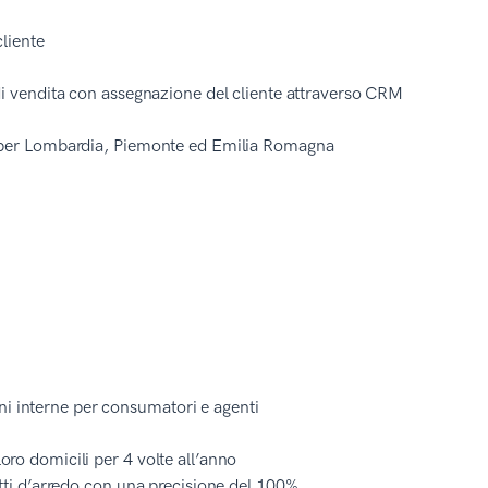
cliente
i di vendita con assegnazione del cliente attraverso CRM
nti per Lombardia, Piemonte ed Emilia Romagna
ni interne per consumatori e agenti
loro domicili per 4 volte all’anno
getti d’arredo con una precisione del 100%