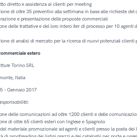
tto diretto e assistenza ai clienti per meeting
ione di oltre 35 preventivi alla settimana in base alle richieste del 
razione e presentazione delle proposte commerciali
one delle trattative e del loro intero iter di processo per 10 agent
ione di analisi di mercato per la ricerca di nuovi potenziali clie
commerciale estero
utture Torino SRL
monte, Italia
5 – Gennaio 2017
responsabilità
:
one delle comunicazioni ad oltre 1200 clienti e delle comunicazio
one di oltre 65 clienti esteri con Inglese e Spagnolo
 del materiale promozionale ad agenti e clienti presso la posta dei 
ità di proofreading dei listini prezzi e dei cataloghi per porte e og