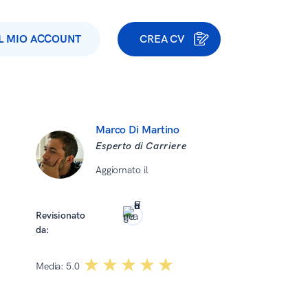
IL MIO ACCOUNT
CREA CV
Marco Di Martino
Esperto di Carriere
Aggiornato il
15 Aprile 2026
Revisionato
da:
Paulina Królikowska-Baum
☆☆☆☆☆
★★★★★
Media:
5.0