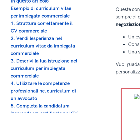
In questo articolo
Esempio di curriculum vitae
Queste comp
per impiegata commerciale
sempre di 
1. Struttura correttamente il
negoziazion
CV commerciale
Un es
2. Vendi lesperienza nel
Consi
curriculum vitae da impiegata
Una s
commerciale
3. Descrivi la tua istruzione nel
Vuoi guadag
curriculum per impiegata
personalizz
commerciale
4. Utilizzare le competenze
professionali nel curriculum di
un avvocato
5. Completa la candidatura
inserendo un certificato nel CV
commerciale
6. Concludi il curriculum vitae
da impiegata commerciale