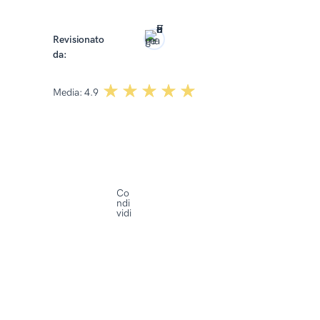
Revisionato
da:
Dominika Kowalska
☆☆☆☆☆
★★★★★
Media:
4.9
Co
ndi
vidi