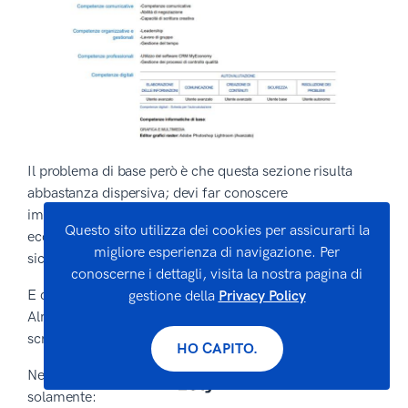
Il problema di base però è che questa sezione risulta
abbastanza dispersiva; devi far conoscere
immediatamente al tuo datore di lavoro quali sono le tue
Questo sito utilizza dei cookies per assicurarti la
eccellenze e mettere tutto sullo stesso piano non è
migliore esperienza di navigazione. Per
sicuramente una strategia vincente.
conoscerne i dettagli, visita la nostra pagina di
E c’è di più: se decidi di utilizzare il modello
gestione della
Privacy Policy
AlmaLaurea, dopo tutta la fatica che hai fatto per
scriverla, questa sezione non sarà neppure visibile!
HO CAPITO.
Nella versione classica del CV appariranno infatti
solamente: