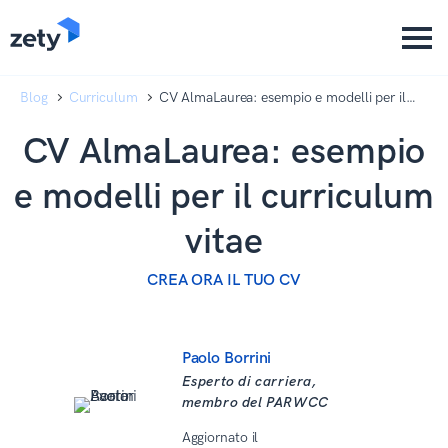
content
content
Blog
Curriculum
CV AlmaLaurea: esempio e modelli per il
curriculum vitae
CV AlmaLaurea: esempio
e modelli per il curriculum
vitae
CREA ORA IL TUO CV
Paolo Borrini
Esperto di carriera,
membro del PARWCC
Aggiornato il
15 Aprile 2026